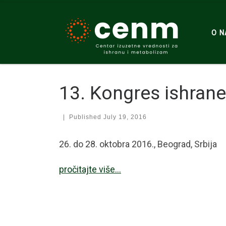
Skip to content
O 
13. Kongres ishra
|
Published
July 19, 2016
26. do 28. oktobra 2016., Beograd, Srbija
pročitajte više…