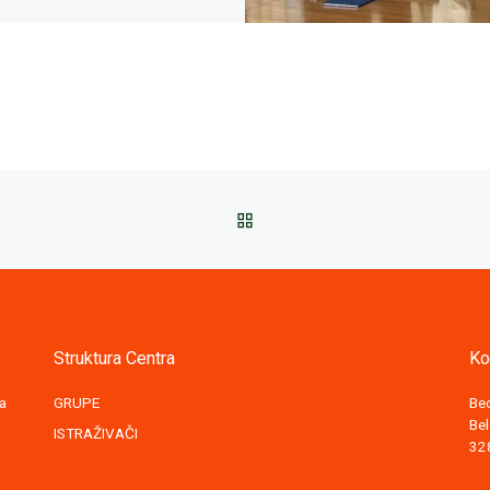
BACK TO POST LIST
Struktura Centra
Ko
za
GRUPE
Be
Bel
ISTRAŽIVAČI
32