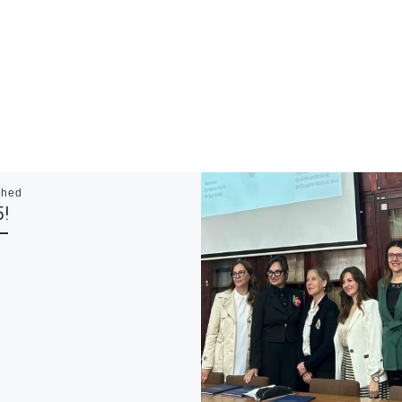
shed
!