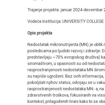
Trajanje projekta: januar 2024-decembar 
Vodeća institucija: UNIVERSITY COLLE
Opis projekta
Nedostatak mikronutrijenta (MN) je oblik n
posledicama po ljudski razvoj i zdravlje. 
predstavljaju ~70% evropskog društva) ka
siromaštvom, u opasnosti su od nedostatak
rasprostranjenosti nedostataka MN širom st
su najviše ugroženi. Bez ovih informacija, 
poboljšati njihov status, odvijaju se u v
rasprostranjenosti nedostataka MN- a, na 
zdravstvenih troškova, fokusiranih na vis
kontekst, prilagođenih hrani kako bi se o