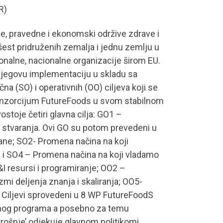
R)
rne, pravedne i ekonomski održive zdrave i
est pridruženih zemalja i jednu zemlju u
cionalne, nacionalne organizacije širom EU.
 njegovu implementaciju u skladu sa
 (SO) i operativnih (OO) ciljeva koji se
o konzorcijum FutureFoods u svom stabilnom
stoje četiri glavna cilja: GO1 –
g stvaranja. Ovi GO su potom prevedeni u
ane; SO2- Promena načina na koji
i SO4 – Promena načina na koji vladamo
 resursi i programiranje; OO2 –
i deljenja znanja i skaliranja; OO5-
 Ciljevi sprovedeni u 8 WP FutureFoodS
radnog programa a posebno za temu
rošnje’ odjekuje glavnom politikomi