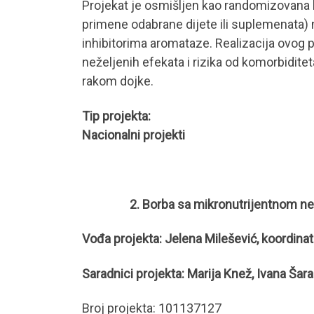
Projekat je osmišljen kao randomizovana kli
primene odabrane dijete ili suplemenata) na
inhibitorima aromataze. Realizacija ovog 
neželjenih efekata i rizika od komorbiditeta
rakom dojke.
Tip projekta:
Nacionalni projekti
2. Borba sa mikronutrijentnom neuhra
Vođa projekta: Jelena Milešević, koordinat
Saradnici projekta: Marija Knež, Ivana Šar
Broj projekta: 101137127