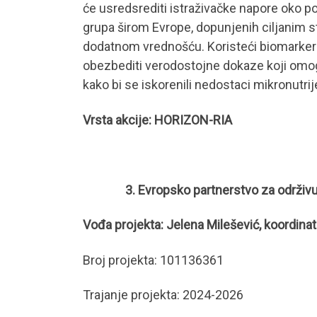
će usredsrediti istraživačke napore oko pos
grupa širom Evrope, dopunjenih ciljanim s
dodatnom vrednošću. Koristeći biomarkere
obezbediti verodostojne dokaze koji omog
kako bi se iskorenili nedostaci mikronutrij
Vrsta akcije: HORIZON-RIA
3. Evropsko partnerstvo za održivu b
Vođa projekta: Jelena Milešević, koordina
Broj projekta: 101136361
Trajanje projekta: 2024-2026