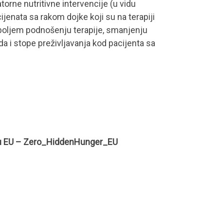
torne nutritivne intervencije (u vidu
ijenata sa rakom dojke koji su na terapiji
 boljem podnošenju terapije, smanjenju
oda i stope preživljavanja kod pacijenta sa
 u EU – Zero_HiddenHunger_EU