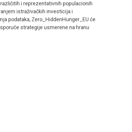
azličitih i reprezentativnih populacionih
jem istraživačkih investicija i
iranja podataka, Zero_HiddenHunger_EU će
 isporuče strategije usmerene na hranu