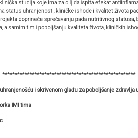
nička studija koje ima za cilj da ispita efekat antiinflama
 status uhranjenosti, kliničke ishode i kvalitet života pac
projekta doprineće sprečavanju pada nutritivnog statusa,
, a samim tim i poboljšanju kvaliteta života, kliničkih ish
******************************************************
njenošću i skrivenom glađu za poboljšanje zdravlja
orka IMI tima
ac