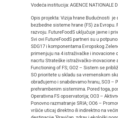
Vodeća institucija: AGENCE NATIONALE D
Opis projekta: Vizija hrane Budućnosti je d
bezbedne sisteme hrane (FS) za Evropu. Fu
razvoju. FutureFoodS uključuje javne i priv
Svi ovi FutureFoodS partneri su u potpuno
SDG17 i komponentama Evropskog Zelenog do
primenjuju na 4 istraživačke i inovacione 
nacrtu Strateške istraživačko-inovacione a
Functioning of FS; GO2 – Sistem se pribli
SO prioritete u skladu sa vremenskom ska
obrađujemo i snabdevamo hranu, SO3 – P
prehrambenim sistemima. Pored toga, pos
Operativna FS opservatorija; OO3 – Aktivn
Ponovno razmatranje SRIA; OO6 – Promovis
vršiće uticaj direktno ili indirektno na 
destinacije ‘Pravičan, zdrav i ekološki p