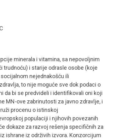
CC
rpcije minerala i vitamina, sa nepovoljnim
i trudnoću) i starije odrasle osobe (koje
socijalnom nejednakošću ili
zdravlja, to nije moguće sve dok podaci o
 bi se predvideli i identifikovali oni koji
ne MN-ove zabrinutosti za javno zdravlje, i
ruži procenu o istinskoj
vropskoj populaciji i njihovih povezanih
će dokaze za razvoj rešenja specifičnih za
z ishrane iz održivih izvora. Konzorcijum