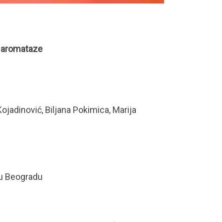
ma aromataze
Kojadinović, Biljana Pokimica, Marija
t u Beogradu