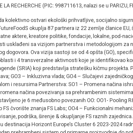
E LA RECHERCHE (PIC: 998711613, nalazi se u PARIZU, F
a kolektivno ostvari ekološki prihvatljive, socijalno sigu
tureFoodS okuplja 87 partnera iz 22 zemlje članice EU, š
atne aktere, kreatore politike, fondacije, lokalne, pod-na
sti usklađeni sa vizijom partnerstva i metodologijom za
govora. Ova vizija sastoji se od 4 opšta (GO), specifična
oblasti i 4 transverzalne aktivnosti koje je identifikova
gende (SRIA) koji predstavlja stratešku kičmu projekta. Po
žava; GO3 – Inkluzivna vlada; GO4 – Slučajevi zajedničko
lom i resursima Partnerstva: SO1 – Promena načina ishr
romena načina povezivanja sa prehrambenim sistemima 
tavljeno je 6 međusobno povezanih OO: OO1- Pooling R&I
o FS čvorište znanja FS Labs; OO4 – Funkcionalni mehanizm
anje, podrška, širenje & okupljanje FS raznih zajednica.
većinu destinacija Horizont Europe’s Cluster 6 2023-2024 
ogodan prehrambeni sistem od primarne proizvodnje do pot