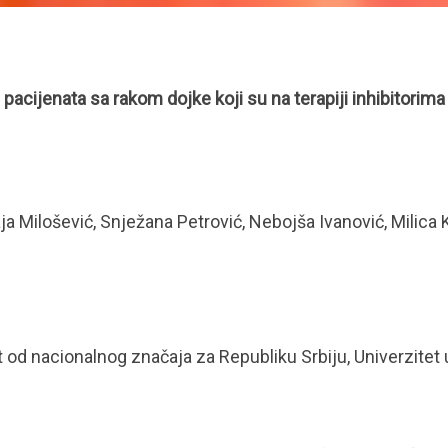
d pacijenata sa rakom dojke koji su na terapiji inhibitori
ja Milošević, Snježana Petrović, Nebojša Ivanović, Milica 
tut od nacionalnog značaja za Republiku Srbiju, Univerzite