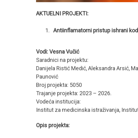
AKTUELNI PROJEKTI:
Antiinflamatorni pristup ishrani ko
Vodi: Vesna Vučić
Saradnici na projektu:
Danijela Ristić Medić, Aleksandra Arsić, Ma
Paunović
Broj projekta: 5050
Trajanje projekta: 2023 – 2026.
Vodeća institucija:
Institut za medicinska istraživanja, Insti
Opis projekta: