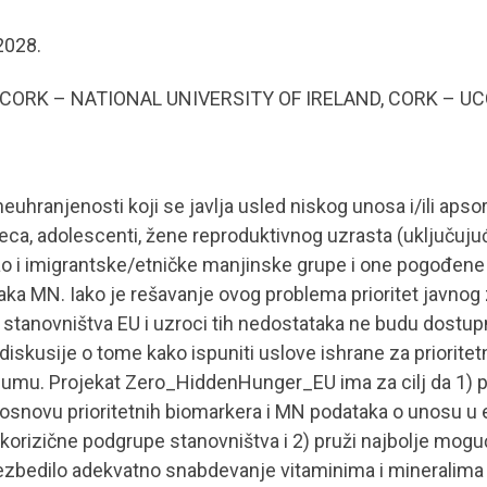
2028.
GE CORK – NATIONAL UNIVERSITY OF IRELAND, CORK – U
euhranjenosti koji se javlja usled niskog unosa i/ili apso
Deca, adolescenti, žene reproduktivnog uzrasta (uključujuć
o i imigrantske/etničke manjinske grupe i one pogođene 
a MN. Iako je rešavanje ovog problema prioritet javnog 
anovništva EU i uzroci tih nedostataka ne budu dostupni da
diskusije o tome kako ispuniti uslove ishrane za prioritet
akuumu. Projekat Zero_HiddenHunger_EU ima za cilj da 1) p
osnovu prioritetnih biomarkera i MN podataka o unosu u e
okorizične podgrupe stanovništva i 2) pruži najbolje mogu
bezbedilo adekvatno snabdevanje vitaminima i mineralima i