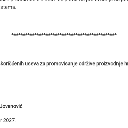
istema.
**********************************************
 iskorišćenih useva za promovisanje održive proizvodnje
 Jovanović
r 2027.