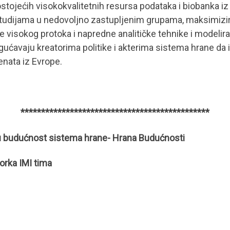
tojećih visokokvalitetnih resursa podataka i biobanka iz r
tudijama u nedovoljno zastupljenim grupama, maksimiziran
 visokog protoka i napredne analitičke tehnike i model
ućavaju kreatorima politike i akterima sistema hrane da
enata iz Evrope.
**********************************************
udućnost sistema hrane- Hrana Budućnosti
torka
IMI
tima