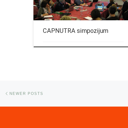
januar 2013. procitajte vise…
CAPNUTRA simpozijum
Posts navigation
Newer posts
NEWER POSTS