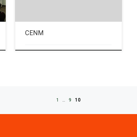
istraživanja.
CENM
1
…
9
10