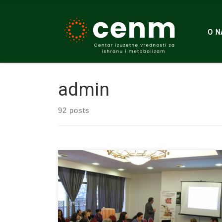
Skip to content
O 
admin
92 posts
U januaru je u Beogradu održan 1. CAPNUTRA
Simpozijum. Učestvovali su predstavnici Bosne i
Hercegovine, Makedonije, Hrvatske,
Slovenije, Moldavije, Kipra, Rusije, Ukrajine, Crne Gore
i Srbije. CAPNUTRA simpozijum, Beograd, Srbija,