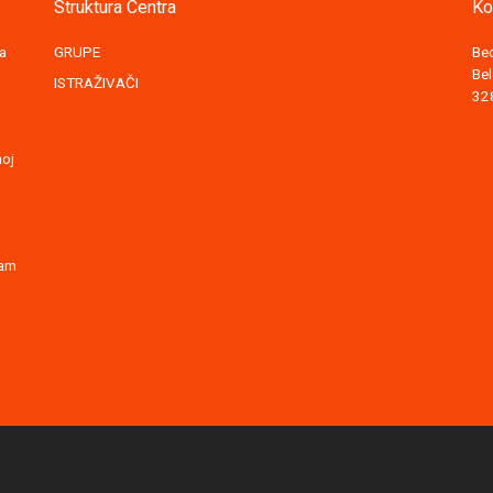
Struktura Centra
Ko
za
GRUPE
Be
Bel
ISTRAŽIVAČI
32
noj
zam