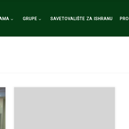
NAMA
GRUPE
SAVETOVALIŠTE ZA ISHRANU
PRO
Ministarstvo za nauku i tehnološki razvoj Republike
Srbije, donelo je Odluku o dodeli statusa Centra
izuzetnih vrednosti, Naučno istraživačkoj grupi za
ishranu i metabolizam, Instituta za medicinska