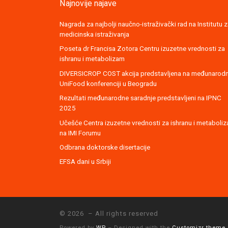
Najnovije najave
Nagrada za najbolji naučno-istraživački rad na Institutu 
medicinska istraživanja
Poseta dr Francisa Zotora Centru izuzetne vrednosti za
ishranu i metabolizam
DIVERSICROP COST akcija predstavljena na međunarod
UniFood konferenciji u Beogradu
Rezultati međunarodne saradnje predstavljeni na IPNC
2025
Učešće Centra izuzetne vrednosti za ishranu i metaboli
na IMI Forumu
Odbrana doktorske disertacije
EFSA dani u Srbiji
© 2026
– All rights reserved
Powered by
WP
– Designed with the
Customizr theme