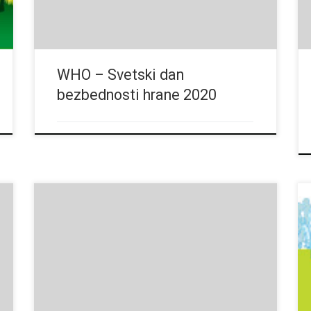
ekonomskom prosperitetu. Pročitajte više…
WHO – Svetski dan
bezbednosti hrane 2020
Bliži nam se i Svetski dan hrane – 16.10.2018. Više
informacija na linku http://www.fao.org/world-food-
day/2018/home/en/