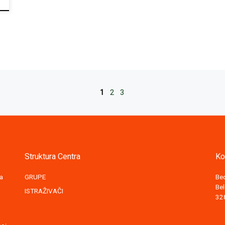
1
2
3
Struktura Centra
Ko
za
GRUPE
Be
Bel
ISTRAŽIVAČI
32