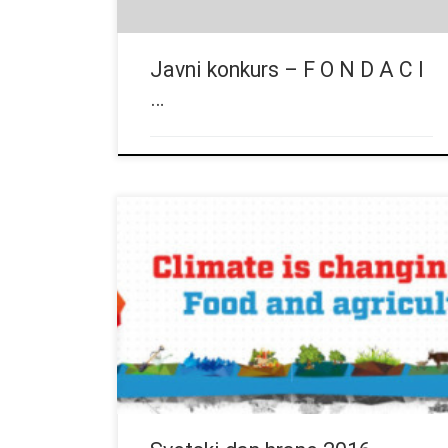
Javni konkurs – F O N D A C I
…
Tema ovogodisnjeg Svetskog dana hrane: Klima se
menja. Hrana i poljoprivreda se takodje moraju
menjati.