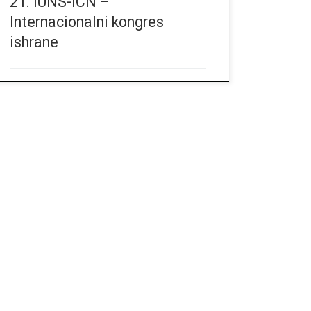
21. IUNS-ICN –
Internacionalni kongres
ishrane