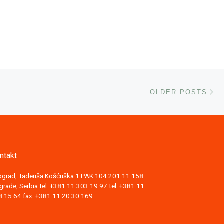
Ol
OLDER POSTS
ntakt
ograd, Tadeuša Košćuška 1 PAK 104 201 11 158
grade, Serbia tel. +381 11 303 19 97 tel: +381 11
8 15 64 fax: +381 11 20 30 169