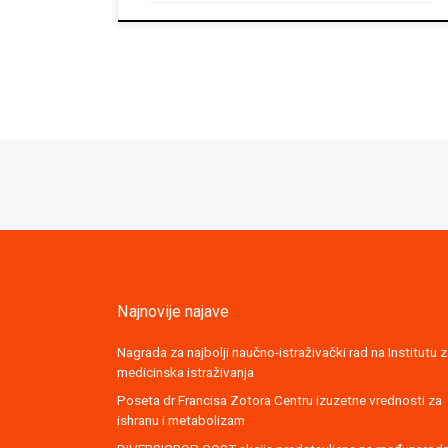
Posts navigation
Najnovije najave
Nagrada za najbolji naučno-istraživački rad na Institutu 
medicinska istraživanja
Poseta dr Francisa Zotora Centru izuzetne vrednosti za
ishranu i metabolizam