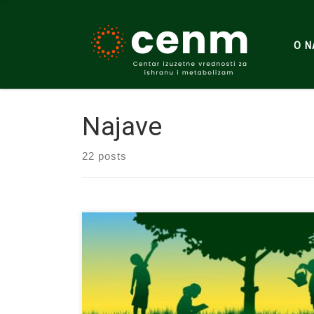
Skip to content
O 
Najave
22 posts
Tema ovogodišnjeg Svetskog dana hrane je:
Rastemo, Negujemo, Održavamo. Zajedno.
Pogledajte više…