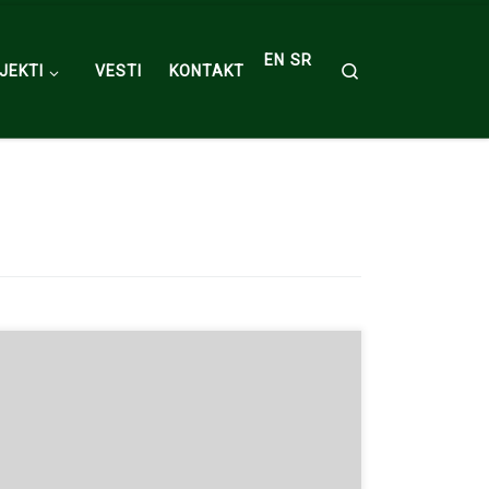
EN
SR
Search
JEKTI
VESTI
KONTAKT
Poziv na webinar COVID-19 IZAZOV DANAŠNJICE,
16.04. 2020. Prijave na linku…