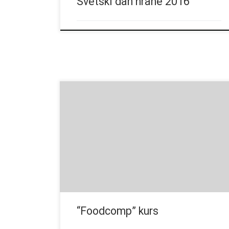
Svetski dan hrane 2016
13. “Foodcomp” kurs, 4. – 16. oktobra 2015. u
Wageningen-u, Holandija. Flyer food-comp-2015
“Foodcomp” kurs