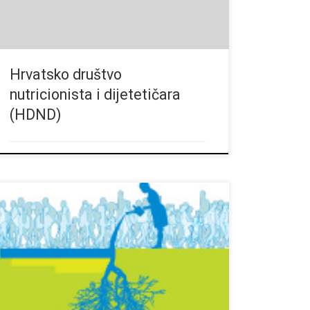
Hrvatsko društvo
nutricionista i dijetetičara
(HDND)
Koja je veza izmedju migracija, bezbednosti hrane i
ruralnog razvoja? Pročitajte više u okviru teme
Svetskog dana hrane 2017. – Promeniti budućnost
migracija. Investirati u bezbednost hrane i ruralni
razvoj.