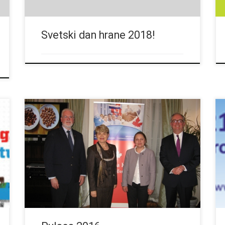
Svetski dan hrane 2018!
2016 – Internacionalna godina suvih mahunarki
(sočivo, pasulj, leblebije, suvi grašak) Za više
informacija posetite Pulses 2016… “Pulses”
predavanje u Beogradu, Ambasada Kanade, 23. 03.
2016. , Agenda