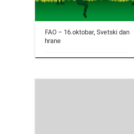
FAO – 16.oktobar, Svetski dan
hrane
F O N D A C I J A «Goran Ljubijankić» objavljuje;
JAVNI КONКURS za DODELU NAGRADE ZA
NAJBOLJE DOКTORSКE DISERTACIJE I MASTER
RADOVE iz oblasti molekularne biologije, urađene u
institutima i na univerzitetima u Srbiji i odbranjene u
toku 2019. godine. Prijave podneti do 31.decembra
2019. Pročitajte više…