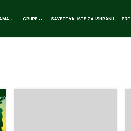
NAMA
GRUPE
SAVETOVALIŠTE ZA ISHRANU
PRO
Drugi svetski dan bezbednosti hrane biće obeležen
7. juna 2020. kako bi se skrenula pažnja na
sprečavanje, otkrivanje i upravljanje rizicima od hrane,
doprinoseći bezbednosti hrane, zdravlju ljudi i