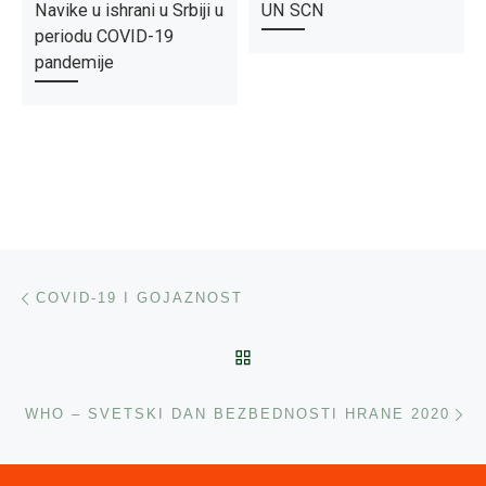
Navike u ishrani u Srbiji u
UN SCN
periodu COVID-19
pandemije
Post navigation
Previous post
COVID-19 I GOJAZNOST
BACK TO POST LIST
Ne
WHO – SVETSKI DAN BEZBEDNOSTI HRANE 2020