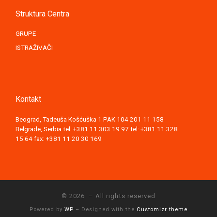
Struktura Centra
GRUPE
ISTRAŽIVAČI
Kontakt
Beograd, Tadeuša Košćuška 1 PAK 104 201 11 158
Belgrade, Serbia tel. +381 11 303 19 97 tel: +381 11 328
15 64 fax: +381 11 20 30 169
© 2026
– All rights reserved
Powered by
WP
– Designed with the
Customizr theme