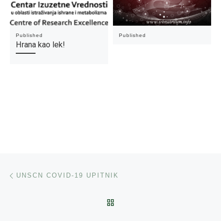
Published
Published
Hrana kao lek!
Post navigation
Previous post
UNSCN COVID-19 UPITNIK
BACK TO POST LIST
Ne