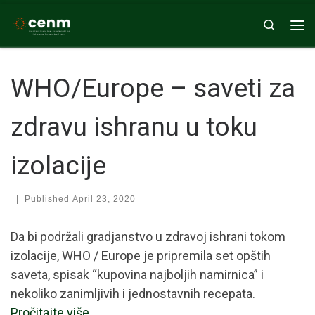
Skip to content
Search
Me
WHO/Europe – saveti za
zdravu ishranu u toku
izolacije
|
Published
April 23, 2020
Da bi podržali gradjanstvo u zdravoj ishrani tokom
izolacije, WHO / Europe je pripremila set opštih
saveta, spisak “kupovina najboljih namirnica” i
nekoliko zanimljivih i jednostavnih recepata.
Pročitajte više…