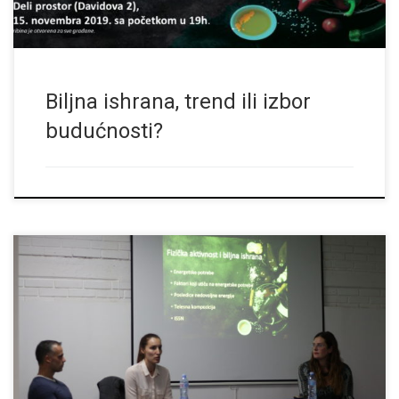
Biljna ishrana, trend ili izbor
budućnosti?
Povodom Svetskog dana hrane, održana je tribina “Biljna
ishrana – trend ili izbor budućnosti”, u saradnji sa UG “Zdravlje
na dlanu” iz Kikinde i UG “Ritam Zdravlja” iz Novog Sada.
Interaktivna tribina na kojoj su gosti, vegani i vegetarijanci sa
publkom podelili svoja iskustva u ovakvom načinu ishrane. Gost
dr […]